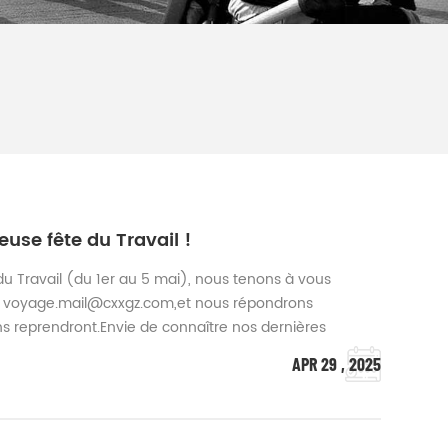
use fête du Travail !
du Travail (du 1er au 5 mai), nous tenons à vous
e
voyage.mail@cxxgz.com
,et nous répondrons
s reprendront.Envie de connaître nos dernières
NG GUANGZHOU IMPORT & EXPORT CO., LTD. à explorer à
APR 29 , 2025
 et bon départ !