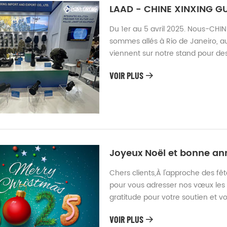
LAAD - CHINE XINXING G
Du 1er au 5 avril 2025. Nous-CH
sommes allés à Rio de Janeiro, au
viennent sur notre stand pour des
notre système de vision nocturne
VOIR PLUS
d’approvisionnement des différen
Joyeux Noël et bonne an
Chers clients,À l'approche des fê
pour vous adresser nos vœux les 
gratitude pour votre soutien et v
moment de fête, de réflexion, et
VOIR PLUS
privilégié avec vous. Ce Noël, no