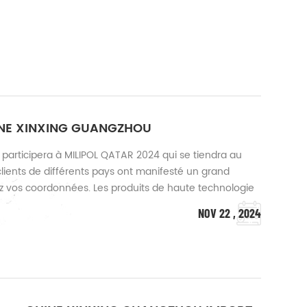
INE XINXING GUANGZHOU
 participera à MILIPOL QATAR 2024 qui se tiendra au
clients de différents pays ont manifesté un grand
ssez vos coordonnées. Les produits de haute technologie
turne et les véhicules blindés sont les plus
NOV 22 , 2024
nts. Notre société a été fond...