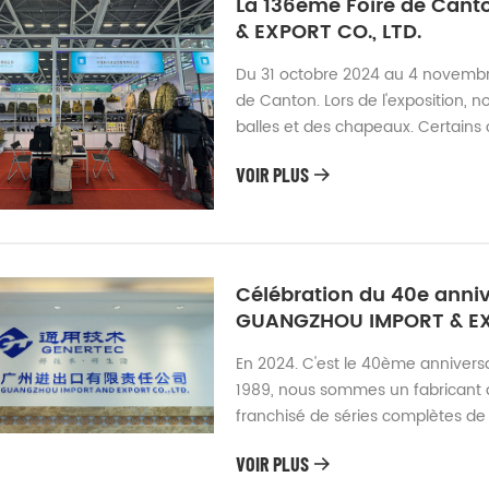
La 136ème Foire de Can
& EXPORT CO., LTD.
Du 31 octobre 2024 au 4 novembre
de Canton. Lors de l'exposition,
balles et des chapeaux. Certains 
effet. Merci aux clients pour leur
VOIR PLUS
plus haute qualité. Les clients vi
Célébration du 40e anniv
GUANGZHOU IMPORT & EXP
En 2024. C'est le 40ème anniversai
1989, nous sommes un fabricant d
franchisé de séries complètes de 
avec l'autorisation d'exportation m
VOIR PLUS
Guangzhou et avec notre propre u