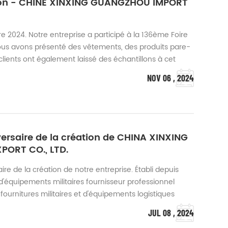
ton - CHINE XINXING GUANGZHOU IMPORT
 2024. Notre entreprise a participé à la 136ème Foire
 nous avons présenté des vêtements, des produits pare-
clients ont également laissé des échantillons à cet
 confiance. Nous fournirons à nos clients un service de la
NOV 06 , 2024
ennent de nombre...
ersaire de la création de CHINA XINXING
ORT CO., LTD.
re de la création de notre entreprise. Établi depuis
'équipements militaires fournisseur professionnel
fournitures militaires et d'équipements logistiques
ilitaire spéciale du Conseil d'État de la RPC. Situé à
JUL 08 , 2024
sine de produits pare-ba...