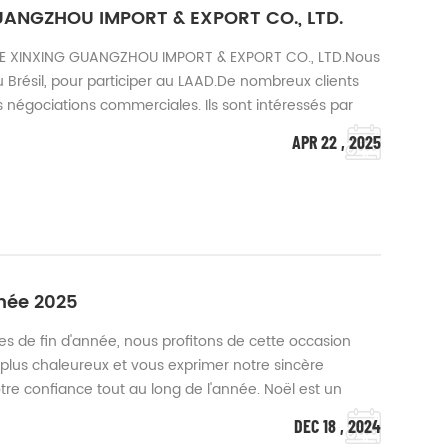
UANGZHOU IMPORT & EXPORT CO., LTD.
INE XINXING GUANGZHOU IMPORT & EXPORT CO., LTD.Nous
 Brésil, pour participer au LAAD.De nombreux clients
 négociations commerciales. Ils sont intéressés par
.Et a communiqué les futurs plans
APR 22 , 2025
ts pays et la manière de mener à bien la coopéra...
née 2025
tes de fin d'année, nous profitons de cette occasion
plus chaleureux et vous exprimer notre sincère
otre confiance tout au long de l'année. Noël est un
 de gratitude, et nous aimerions partager ce moment
DEC 18 , 2024
us vous envoyons nos vœux les plu...