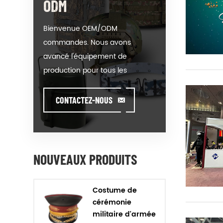
ODM
Bienvenue OEM/ODM
commandes. Nous avons
avancé l'équipement de
production pour tous les
produits de notre catégorie. On
pourrait mettre votre logo sur
CONTACTEZ-NOUS
notre hot-vente de modèle ou
de vous aider à produire des
commandes lorsque vous
rencontrez toughissues. Nous
NOUVEAUX PRODUITS
aidons notre client à valeur de
concevoir et de développer
Costume de
leurs produits en se tenant
cérémonie
debout sur la Créativité &
militaire d'armée