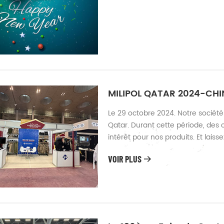
MILIPOL QATAR 2024-CH
Le 29 octobre 2024. Notre société
Qatar. Durant cette période, des 
intérêt pour nos produits. Et lai
tels que les lunettes de vision noc
VOIR PLUS
fréquemment consultés par les clie