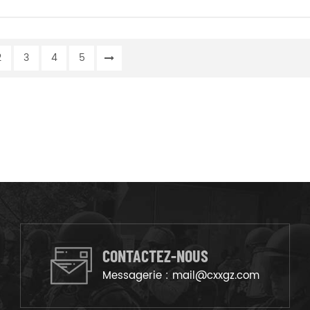
2
3
4
5
CONTACTEZ-NOUS
Messagerie :
mail@cxxgz.com