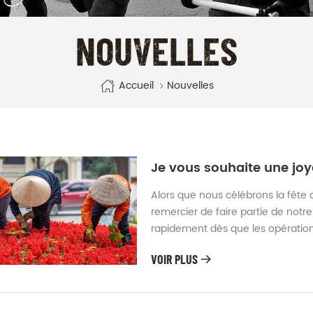
NOUVELLES
Accueil
Nouvelles
Je vous souhaite une joye
Alors que nous célébrons la fête 
remercier de faire partie de notr
rapidement dès que les opération
actualités ? Visitez CHINE XINXI
VOIR PLUS
votre convenance.Joyeuses fêtes