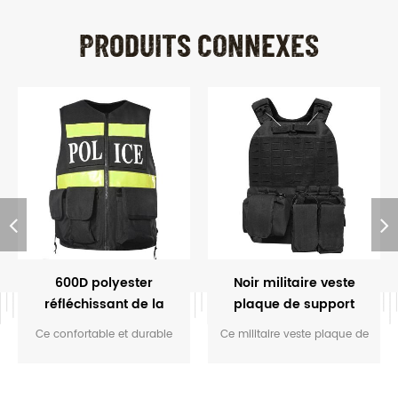
PRODUITS CONNEXES
600D polyester
Noir militaire veste
réfléchissant de la
plaque de support
police tactical vest
Ce confortable et durable
Ce militaire veste plaque de
réfléchissant veste est
support offre le meilleur port
principalement conçu pour
de l'expérience dans l'armée