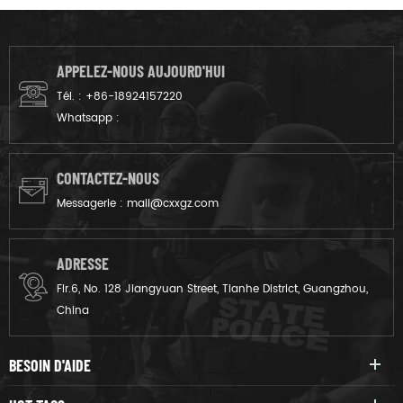
les policiers.
et de champ de bataille
crossfit formation.
APPELEZ-NOUS AUJOURD'HUI
Tél. :
+86-18924157220
Whatsapp :
CONTACTEZ-NOUS
Messagerie :
mail@cxxgz.com
ADRESSE
Flr.6, No. 128 Jiangyuan Street, Tianhe District, Guangzhou,
China
BESOIN D'AIDE