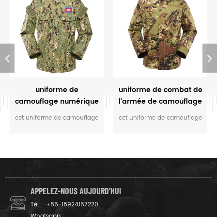
uniforme de
uniforme de combat de
camouflage numérique
l'armée de camouflage
militaire
végétarien italien
cet uniforme de camouflage
cet uniforme de camouflage
est personnalisé pour les
est destiné au soldat italien.
rangers de m.o.e. du
la couleur camouflage
Cambodge. nous l'avons
vegetatao multicam
conçu du tissu gris au
s'adapte au champ comme
produit fini.
l’environnement italien.
APPELEZ-NOUS AUJOURD'HUI
Tél. :
+86-18924157220
Whatsapp :