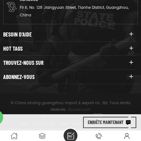
Flr.6, No. 128 Jiangyuan Street, Tianhe District, Guangzhou,
China
BESOIN D'AIDE
HOT TAGS
TROUVEZ-NOUS SUR
ABONNEZ-VOUS
© China xinxing guangzhou import & export co., ltd. Tous droits
réservés.
dyyseo.com
|
IPv6 réseau pris en charge
IPV6
ENQUÊTE MAINTENANT
|
Blog
|
Plan du site
|
XML
|
Politique De Confidentialité