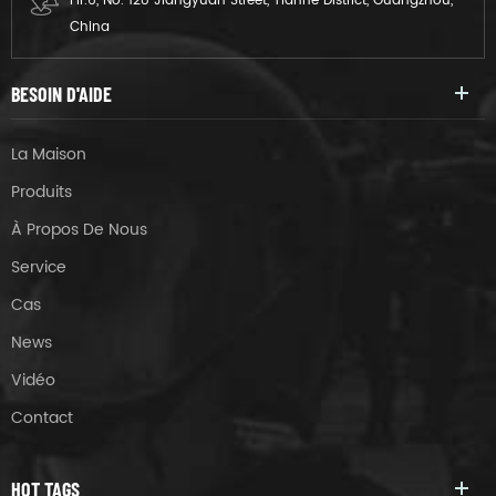
Flr.6, No. 128 Jiangyuan Street, Tianhe District, Guangzhou,
China
BESOIN D'AIDE
La Maison
Produits
À Propos De Nous
Service
Cas
News
Vidéo
Contact
HOT TAGS