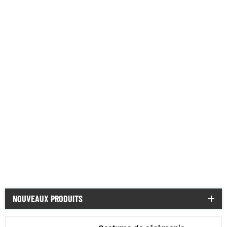
Béret
Casquette
Chapeau
vision de nuit gear
lunette de
militaires et de police véhicule
gamelle et bouteille militaires
NOUVEAUX PRODUITS