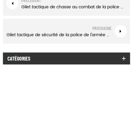
PRÉCÉDENT
Gilet tactique de chasse au combat de la police militaire verte de l'armée
PROCHAINE
Gilet tactique de sécurité de la police de l'armée militaire de couleur kaki avec pochettes
CATÉGORIES
uniforme de combat
veste militaire
militaire, T-shirt
officiel maillot de