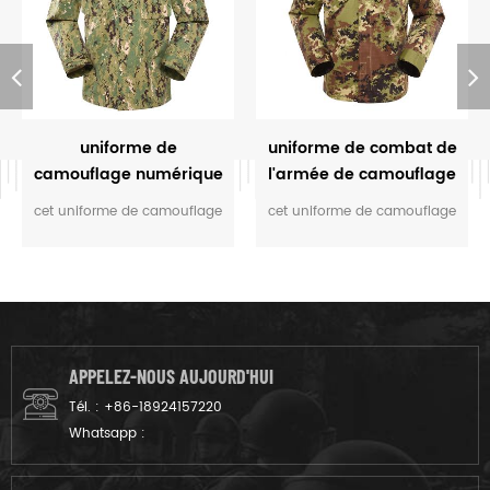
uniforme de
uniforme de combat de
camouflage numérique
l'armée de camouflage
militaire
végétarien italien
cet uniforme de camouflage
cet uniforme de camouflage
est personnalisé pour les
est destiné au soldat italien.
rangers de m.o.e. du
la couleur camouflage
Cambodge. nous l'avons
vegetatao multicam
conçu du tissu gris au
s'adapte au champ comme
produit fini.
l’environnement italien.
APPELEZ-NOUS AUJOURD'HUI
Tél. :
+86-18924157220
Whatsapp :