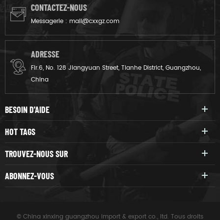
CONTACTEZ-NOUS
Messagerie :
mail@cxxgz.com
ADRESSE
Flr.6, No. 128 Jiangyuan Street, Tianhe District, Guangzhou,
China
BESOIN D'AIDE
HOT TAGS
TROUVEZ-NOUS SUR
ABONNEZ-VOUS
© China xinxing guangzhou import & export co., ltd. Tous droits