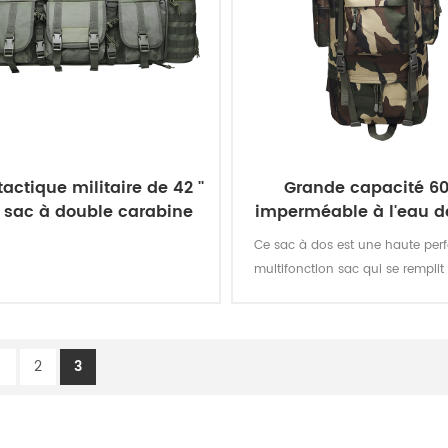
actique militaire de 42 ''
Grande capacité 6
 sac à double carabine
imperméable à l'eau de
airsoft
d'oxford de militaire t
Ce sac à dos est une haute pe
sac à dos pour la chas
multifonction sac qui se remplit 
camping
rôles, à partir d'une tactique d'a
à un sac à dos de chasse à une 
d'urgence go-sac.
1
2
3