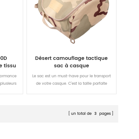
00D
Désert camouflage tactique
 tissu
sac à casque
actique
rformance
Le sac est un must-have pour le transport
se, le
plusieurs
de votre casque. C'est la taille parfaite
ssaut pack
pour tenir votre standard les casques et le
situation
plus compact les casques . Gardez toutes
vos armes et accessoires dans un facile à
transporter casque sac.
un total de
3
pages