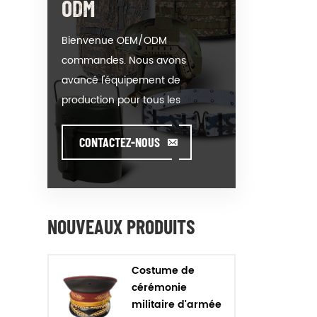
ODM
Bienvenue OEM/ODM
commandes. Nous avons
avancé l'équipement de
production pour tous les
produits de notre catégorie. On
pourrait mettre votre logo sur
CONTACTEZ-NOUS
notre hot-vente de modèle ou
de vous aider à produire des
commandes lorsque vous
rencontrez toughissues. Nous
NOUVEAUX PRODUITS
aidons notre client à valeur de
concevoir et de développer
Costume de
leurs produits en se tenant
cérémonie
debout sur la Créativité &
militaire d'armée