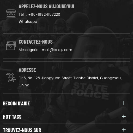
APPELEZ-NOUS AUJOURD'HUI
Tél. :
+86-18924157220
Whatsapp :
CONTACTEZ-NOUS
Messagerie :
mail@cxxgz.com
ADRESSE
Flr.6, No. 128 Jiangyuan Street, Tianhe District, Guangzhou,
China
BESOIN D'AIDE
HOT TAGS
TROUVEZ-NOUS SUR