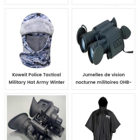
Outdoor Sac à dos
boîtier de canon
Koweït Police Tactical
Jumelles de vision
Military Hat Army Winter
nocturne militaires OHB-
Warm Cat
31