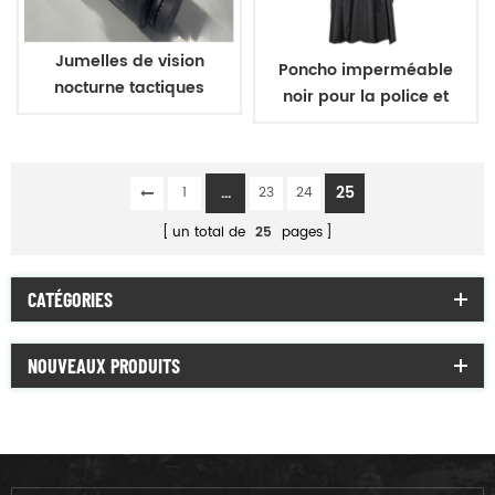
Jumelles de vision
Poncho imperméable
nocturne tactiques
noir pour la police et
militaires
l'armée
...
25
1
23
24
un total de
25
pages
CATÉGORIES
NOUVEAUX PRODUITS