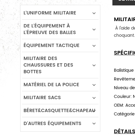
L'UNIFORME MILITAIRE
MILITAI
DE L'ÉQUIPEMENT À
 À l'aide de Polyethene comme une planche dorsale , force à Haute résistance contre la balle et la réduction de l'impact de 
L'ÉPREUVE DES BALLES
choquant
ÉQUIPEMENT TACTIQUE
SPÉCIF
MILITAIRE DES
CHAUSSURES ET DES
Balistique
BOTTES
Revêtemen
MATÉRIEL DE LA POLICE
Niveau de 
Couleur: N
MILITAIRE SACS
OEM: Acc
BÉRET&CASQUETTE&CHAPEAU
Catégorie
D'AUTRES ÉQUIPEMENTS
DÉTAIL