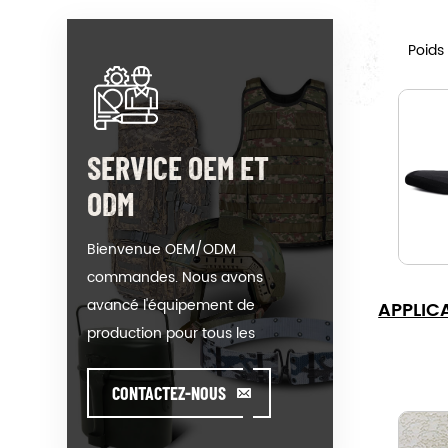
Poids
SERVICE OEM ET
ODM
Bienvenue OEM/ODM
commandes. Nous avons
avancé l'équipement de
APPLIC
production pour tous les
produits de notre catégorie. On
pourrait mettre votre logo sur
CONTACTEZ-NOUS
notre hot-vente de modèle ou
de vous aider à produire des