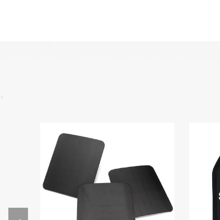
oxford, pour le cuir, nous avons
plein de grain de cuir, daim, cuir,
etc. La production de masse
Après confirmation de
l'échantillon, nous nous
chargerons de marchandises
sur la ligne de production afin
d'assurer que les marchandises
sont deliveried à l'heure.