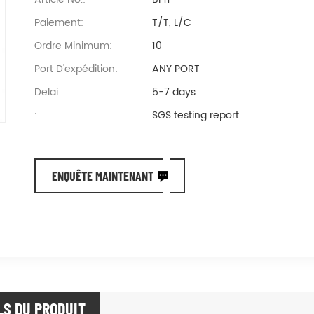
Paiement:
T/T, L/C
Ordre Minimum:
10
Port D'expédition:
ANY PORT
Delai:
5-7 days
:
SGS testing report
ENQUÊTE MAINTENANT
LS DU PRODUIT