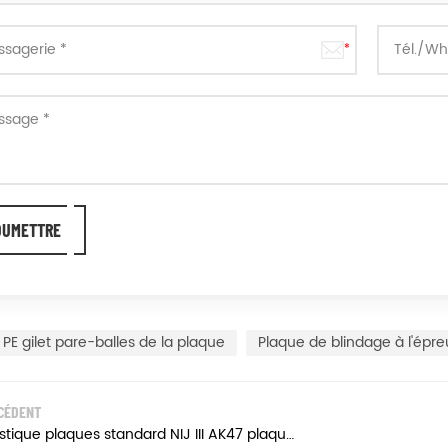
PE gilet pare-balles de la plaque
Plaque de blindage à l'épre
CÉDENT
Balistique plaques standard NIJ III AK47 plaque d'acier à l'épreuve des balles