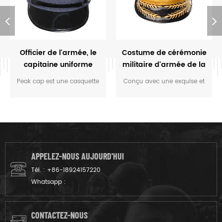
Officier de l'armée, le
Costume de cérémonie
capitaine uniforme
militaire d'armée de la
casquette
pac
Peak cap est une casquette
Conçu avec une exquise et
avec un croissant en forme
la broderie exquise par
de chapeau et un grand
high-tech, de l'artisanat,
sommet. Il était à l'origine
l'armée militaire pac est
porté par les officiers de
respirant, coupe-vent et de
l'armée de la Russie Tsariste,
l'ombrage.
et progressivement étendu à
APPELEZ-NOUS AUJOURD'HUI
d'autres pays et régions.
Tél. :
+86-18924157220
Whatsapp :
CONTACTEZ-NOUS