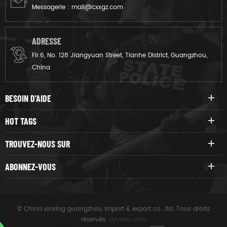
Messagerie :
mail@cxxgz.com
ADRESSE
Flr.6, No. 128 Jiangyuan Street, Tianhe District, Guangzhou,
China
BESOIN D'AIDE
HOT TAGS
TROUVEZ-NOUS SUR
ABONNEZ-VOUS
© China xinxing guangzhou import & export co., ltd. Tous droits
réservés.
dyyseo.com