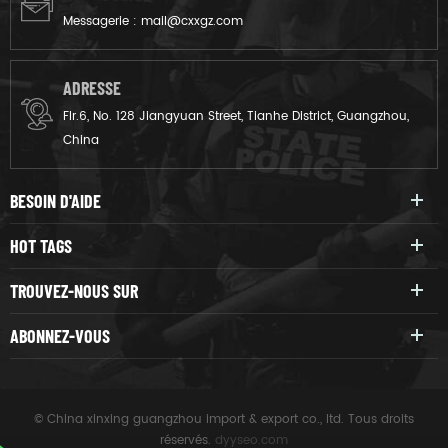
Messagerie :
mail@cxxgz.com
ADRESSE
Flr.6, No. 128 Jiangyuan Street, Tianhe District, Guangzhou,
China
BESOIN D'AIDE
HOT TAGS
TROUVEZ-NOUS SUR
ABONNEZ-VOUS
© China xinxing guangzhou import & export co., ltd. Tous droits
réservés.
dyyseo.com