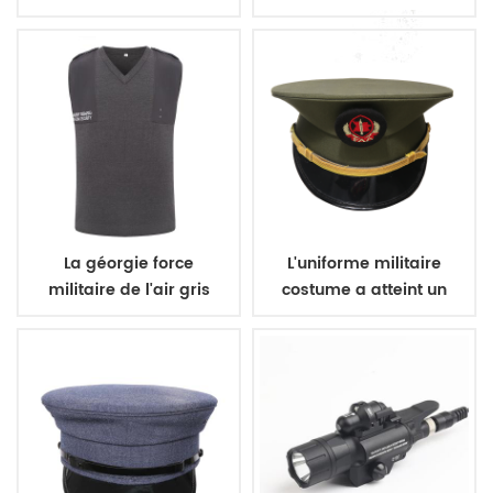
polyester 600D
de l'armée pull en laine
La géorgie force
L'uniforme militaire
militaire de l'air gris
costume a atteint un
foncé sans manches col
sommet officier de la
en v pull
pac