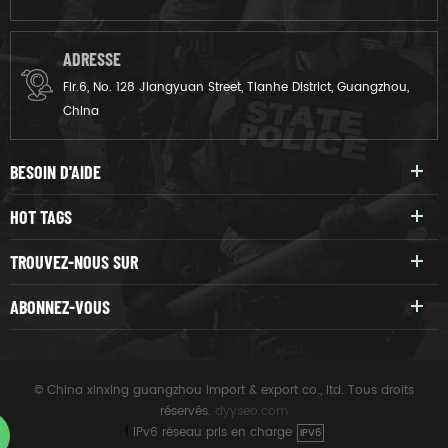
ADRESSE
Flr.6, No. 128 Jiangyuan Street, Tianhe District, Guangzhou,
China
BESOIN D'AIDE
HOT TAGS
TROUVEZ-NOUS SUR
ABONNEZ-VOUS
© China xinxing guangzhou import & export co., ltd. Tous droits
réservés.
dyyseo.com
|
IPv6 réseau pris en charge
IPV6