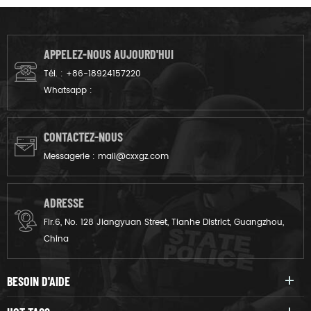
APPELEZ-NOUS AUJOURD'HUI
Tél. :
+86-18924157220
Whatsapp :
CONTACTEZ-NOUS
Messagerie :
mail@cxxgz.com
ADRESSE
Flr.6, No. 128 Jiangyuan Street, Tianhe District, Guangzhou,
China
BESOIN D'AIDE