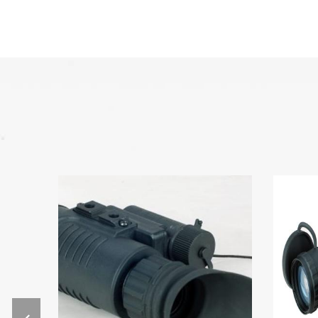
oxford, pour le cuir, nous avons
plein de grain de cuir, daim, cuir,
etc. La production de masse
Après confirmation de
l'échantillon, nous nous
chargerons de marchandises
sur la ligne de production afin
d'assurer que les marchandises
sont deliveried à l'heure.