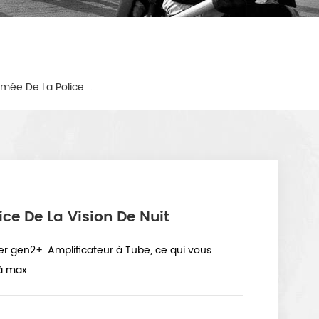
Tactique Militaire De L'armée De La Police De La Vision De Nuit
ice De La Vision De Nuit
er gen2+. Amplificateur à Tube, ce qui vous
à max.