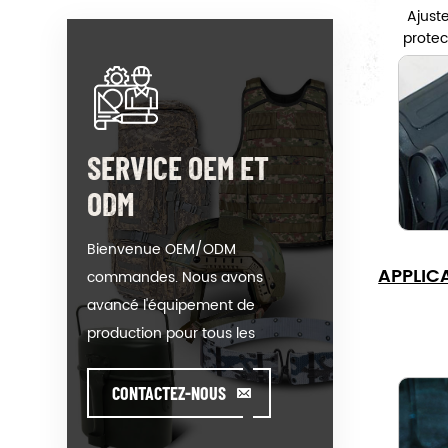
Ajust
protec
d
SERVICE OEM ET
ODM
Bienvenue OEM/ODM
APPLIC
commandes. Nous avons
avancé l'équipement de
production pour tous les
produits de notre catégorie. On
pourrait mettre votre logo sur
CONTACTEZ-NOUS
notre hot-vente de modèle ou
de vous aider à produire des