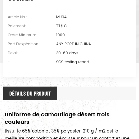
Article No.:
MU04
Paiement:
TT/LC
Ordre Minimum:
1000
Port D'expédition:
ANY PORT IN CHINA
Delai:
30-60 days
:
SGS testing report
DÉTAILS DU PRODUIT
uniforme de camouflage désert trois
couleurs
tissu: tc 65% coton et 35% polyester, 210 g / m2 est la
meilleure composition et épaisseur pour un confort et une