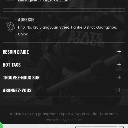
Messagerie :
mail@cxxgz.com
ADRESSE
Flr.6, No. 128 Jiangyuan Street, Tianhe District, Guangzhou,
China
BESOIN D'AIDE
HOT TAGS
TROUVEZ-NOUS SUR
ABONNEZ-VOUS
© China xinxing guangzhou import & export co., ltd. Tous droits
réservés.
dyyseo.com
|
IPv6 réseau pris en charge
IPV6