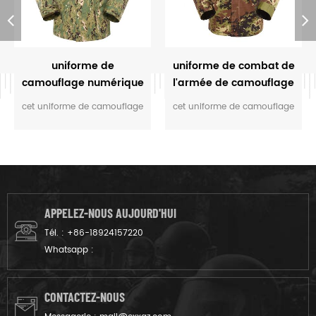
uniforme de
uniforme de combat de
camouflage numérique
l'armée de camouflage
militaire
végétarien italien
cet uniforme de camouflage
cet uniforme de camouflage
est personnalisé pour les
est destiné au soldat italien.
rangers de m.o.e. du
la couleur camouflage
Cambodge. nous l'avons
vegetatao multicam
conçu du tissu gris au
s'adapte au champ comme
produit fini.
l’environnement italien.
APPELEZ-NOUS AUJOURD'HUI
Tél. :
+86-18924157220
Whatsapp :
CONTACTEZ-NOUS