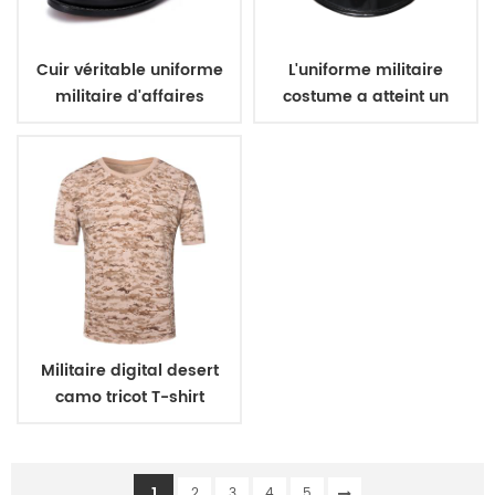
Cuir véritable uniforme
L'uniforme militaire
militaire d'affaires
costume a atteint un
chaussures
sommet officier de la
pac
Militaire digital desert
camo tricot T-shirt
1
2
3
4
5