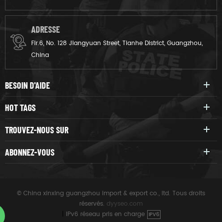
ADRESSE
Flr.6, No. 128 Jiangyuan Street, Tianhe District, Guangzhou,
China
BESOIN D'AIDE
HOT TAGS
TROUVEZ-NOUS SUR
ABONNEZ-VOUS
© China xinxing guangzhou import & export co., ltd. Tous droits
réservés.
dyyseo.com
|
IPv6 réseau pris en charge
IPV6