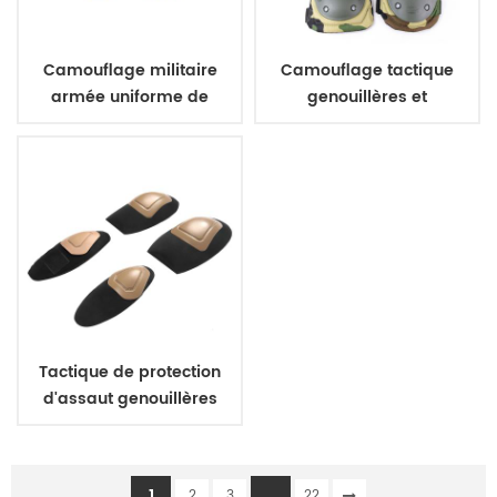
Camouflage militaire
Camouflage tactique
armée uniforme de
genouillères et
ceinture
coudières
Tactique de protection
d'assaut genouillères
coudières
1
...
2
3
22