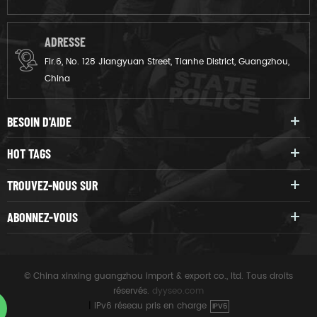
ADRESSE
Flr.6, No. 128 Jiangyuan Street, Tianhe District, Guangzhou,
China
BESOIN D'AIDE
HOT TAGS
TROUVEZ-NOUS SUR
ABONNEZ-VOUS
© China xinxing guangzhou import & export co., ltd. Tous droits
réservés.
dyyseo.com
|
IPv6 réseau pris en charge
IPV6