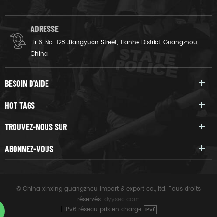
ADRESSE
Flr.6, No. 128 Jiangyuan Street, Tianhe District, Guangzhou,
China
BESOIN D'AIDE
HOT TAGS
TROUVEZ-NOUS SUR
ABONNEZ-VOUS
© China xinxing guangzhou import & export co., ltd. Tous droits
réservés.
dyyseo.com
|
IPv6 réseau pris en charge
IPV6