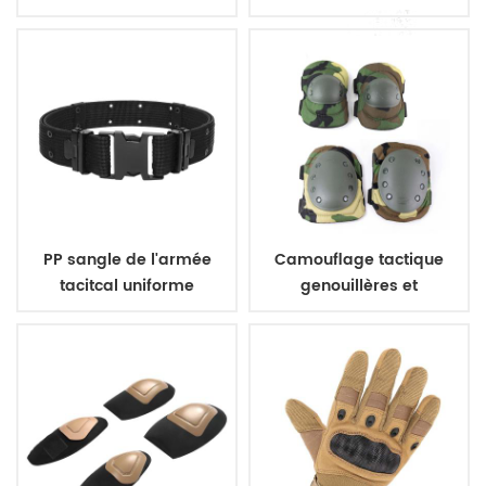
aramide gilet pare-
polyester 600D
balles
PP sangle de l'armée
Camouflage tactique
tacitcal uniforme
genouillères et
militaire ceinture
coudières