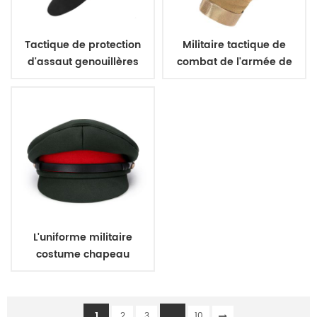
Tactique de protection
Militaire tactique de
d'assaut genouillères
combat de l'armée de
coudières
gants
L'uniforme militaire
costume chapeau
bureau de la pac
1
...
2
3
10