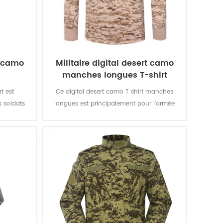
t camo
Militaire digital desert camo
manches longues T-shirt
t est
Ce digital desert camo T shirt manches
s soldats
longues est principalement pour l'armée
n, en
des soldats de la force. Tissu:100% coton,
x et
en bonneterie, de 160 gsm, doux et
 et une
confortable, perméable à l'air et une
ation, la
bonne absorption de la transpiration, la
age, de le
solidité de la couleur de l'éclairage, de le
eau 3-4
laver et de frotter est de niveau 3-4