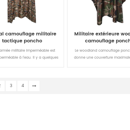
al camouflage militaire
Militaire extérieure w
tactique poncho
camouflage ponc
armée militaire imperméable est
Le woodland camouflage ponc
erméable à l'eau. Il y a quelques
donne une couverture maximale
ns: Réutilisable, super forte, eco-
vous en avez besoin. Il peut êt
endly, etc. super fort super fort
dans le sac à cordon de serra
une sorte d'urgence de pluie vest
2
3
4
et porté lorsque c'est nécessaire. 
super fort