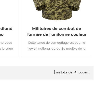
oodland
Militaires de combat de
ho
l'armée de l'uniforme couleur
ACU digital woodland
ho vous
Cette tenue de camouflage est pour le
 lorsque
Kuwait national gurad. Le modèle de la
re rangé
couleur, le tissu, le poids, le design est
ge comme
strictement répondre à l'appel d'offres du
e et pris
projet de formulaire gouvernement du
super fort
Koweït. Nous avons remporté cet appel
un total de
4
pages
d'offre il ya quelques années.