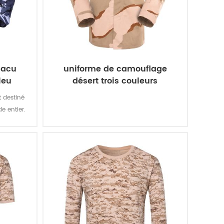
 acu
uniforme de camouflage
leu
désert trois couleurs
 destiné
e entier.
 convient
mps de
ivière, le