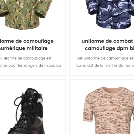
iforme de camouflage
uniforme de combat
numérique militaire
camouflage dpm b
 uniforme de camouflage est
cet uniforme de camouflage est
lisé pour les rangers de m.o.e. du
au soldat de la marine du mond
e. nous l'avons conçu du tissu
la couleur camouflage multicam
gris au produit fini.
la plupart des types de cha
bataille d'eau comme l'océan, la r
lac, etc.