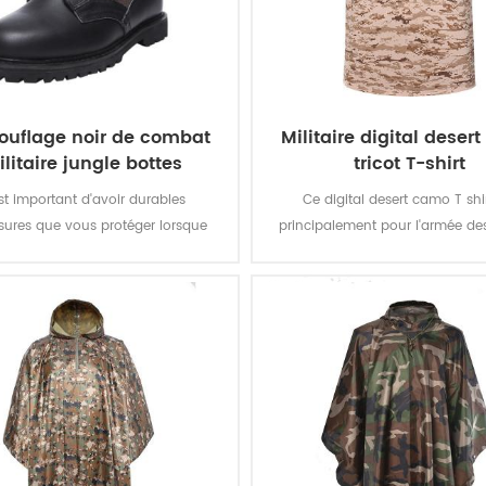
uflage noir de combat
Militaire digital deser
litaire jungle bottes
tricot T-shirt
est important d'avoir durables
Ce digital desert camo T shir
ures que vous protéger lorsque
principalement pour l'armée de
xécution de la tâche et vous faire
de la force. Tissu:100% coto
lacer rapidement. Le camouflage
bonneterie, de 160 gsm, dou
 combat militaire jungle boots est
confortable, perméable à l'air
un bon choix.
bonne absorption de la transpir
solidité de la couleur de l'éclair
laver et de frotter est de niv