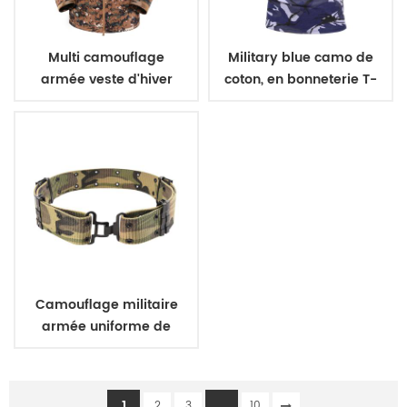
Multi camouflage
Military blue camo de
armée veste d'hiver
coton, en bonneterie T-
pour la formation
shirt
Camouflage militaire
armée uniforme de
ceinture
1
...
2
3
10