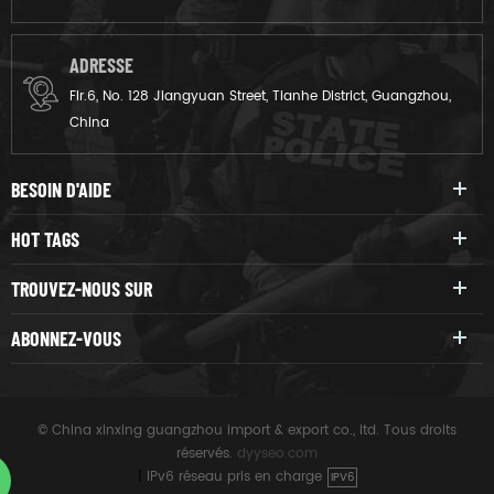
ADRESSE
Flr.6, No. 128 Jiangyuan Street, Tianhe District, Guangzhou,
China
BESOIN D'AIDE
HOT TAGS
TROUVEZ-NOUS SUR
ABONNEZ-VOUS
© China xinxing guangzhou import & export co., ltd. Tous droits
réservés.
dyyseo.com
|
IPv6 réseau pris en charge
IPV6