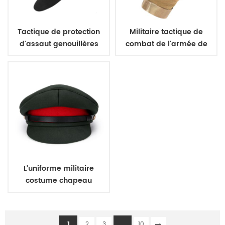
Tactique de protection
Militaire tactique de
d'assaut genouillères
combat de l'armée de
coudières
gants
L'uniforme militaire
costume chapeau
bureau de la pac
1
...
2
3
10