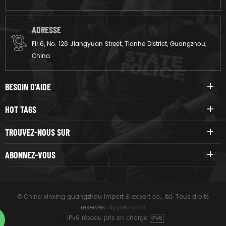
ADRESSE
Flr.6, No. 128 Jiangyuan Street, Tianhe District, Guangzhou,
China
BESOIN D'AIDE
HOT TAGS
TROUVEZ-NOUS SUR
ABONNEZ-VOUS
© China xinxing guangzhou import & export co., ltd. Tous droits
réservés.
dyyseo.com
|
IPv6 réseau pris en charge
IPV6