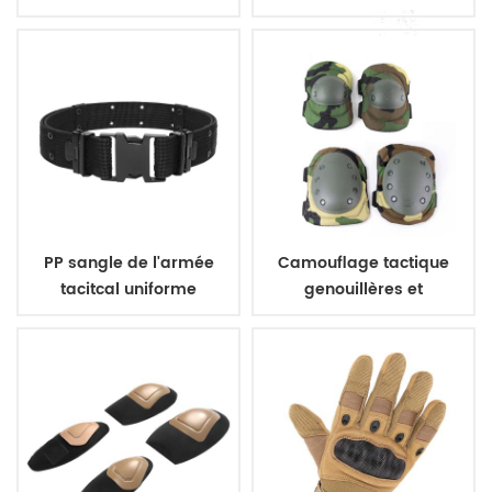
aramide gilet pare-
polyester 600D
balles
PP sangle de l'armée
Camouflage tactique
tacitcal uniforme
genouillères et
militaire ceinture
coudières