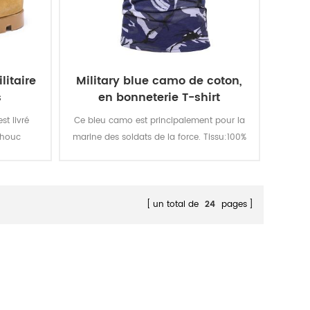
itaire
Military blue camo de coton,
s
en bonneterie T-shirt
st livré
Ce bleu camo est principalement pour la
chouc
marine des soldats de la force. Tissu:100%
semelle
coton, en bonneterie, de 160 gsm, doux et
raction
confortable, perméable à l'air et une
acement.
bonne absorption de la transpiration, la
isation de
solidité de la couleur de l'éclairage, de le
un total de
24
pages
rtable,
laver et de frotter est de niveau 3-4
ption,
l'huile,
nction de