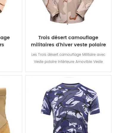
lage
Trois désert camouflage
rs
militaires d'hiver veste polaire
Les Trois désert camouflage Militaire avec
Veste polaire Intérieure Amovible Veste
militaire soldat. Le matériau principal est
de 100% polyester, le processus de tissu de
tissage.