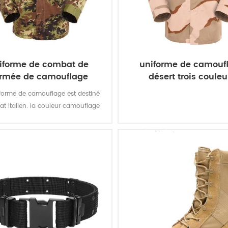
iforme de combat de
uniforme de camouf
armée de camouflage
désert trois couleu
végétarien italien
iforme de camouflage est destiné
at italien. la couleur camouflage
tao multicam s'adapte au champ
mme l’environnement italien.