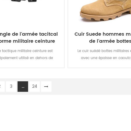
ngle de l'armée tacitcal
Cuir Suede hommes mil
orme militaire ceinture
de l'armée botte
 tactique militaire ceinture est
Le cuir suédé bottes militaires e
cipalement utilisé en dehors de
avec une épaisse en caout
l'uniforme par les soldats.
vulcanisé à taquets Panama 
extérieure pour une meilleure t
pendant que vous êtes en dépl
2
3
...
24
Top qualité en cuir véritable réal
bonne qualité, durable, confo
perméable à l'air. Avec, en o
imperméable à l'eau, résistant à 
résistant au feu, poignarder fo
preuve.