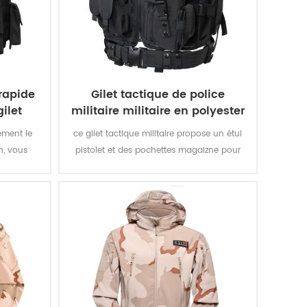
 rapide
Gilet tactique de police
ilet
militaire militaire en polyester
600D
ement le
ce gilet tactique militaire propose un étui
n, vous
pistolet et des pochettes magaizne pour
 La veste
les missions spéciales. le tissu oxford en
un fusil à
polyester avec revêtement pvc rend le
C'est une
gilet durable et imperméable.
entez pas
eau IIA ou