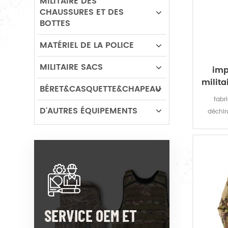
MILITAIRE DES
CHAUSSURES ET DES
BOTTES
MATÉRIEL DE LA POLICE
MILITAIRE SACS
imp
milit
BÉRET&CASQUETTE&CHAPEAU
fabr
D'AUTRES ÉQUIPEMENTS
déchiru
ponch
protec
déperla
résista
SERVICE OEM ET