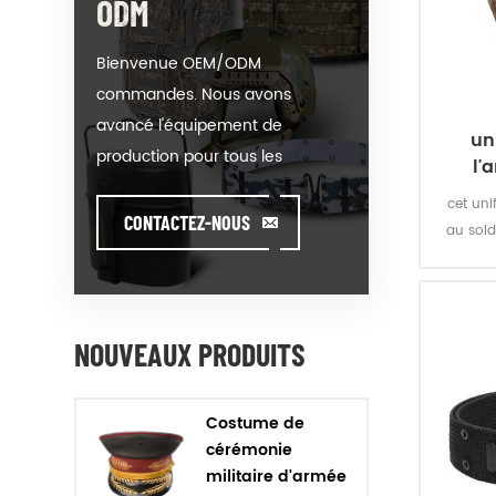
ODM
Bienvenue OEM/ODM
commandes. Nous avons
avancé l'équipement de
un
production pour tous les
l'
produits de notre catégorie. On
cet un
pourrait mettre votre logo sur
CONTACTEZ-NOUS
au sold
notre hot-vente de modèle ou
vegeta
de vous aider à produire des
co
commandes lorsque vous
rencontrez toughissues. Nous
NOUVEAUX PRODUITS
aidons notre client à valeur de
concevoir et de développer
Costume de
leurs produits en se tenant
cérémonie
debout sur la Créativité &
militaire d'armée