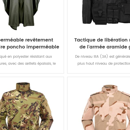
erméable revêtement
Tactique de libération
aire poncho imperméable
de l'armée aramide g
militaire
pare-balles
iqué en polyester résistant aux
De niveau IIIA (3A) est général
res, avec des œillets épaissis, le
plus haut niveau de protectio
o militaire offre une meilleure
trouverez dans doux à l'armure.
tion contre les intempéries et est
vous protégera de tout à partir d'
nt en permanence et extrêmement
air comprimé à un .44 magnum. 
nt à l'abrasion et au déchirement.
grande protection. Ne vous cont
d'autres vestes que l'offre de niv
de niveau II.