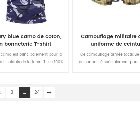
ary blue camo de coton,
Camouflage militaire
n bonneterie T-shirt
uniforme de ceintu
 camo est principalement pour la
Ce camouflage armée tactique 
es soldats de la force. Tissu:100%
personnalisé spécialement pour l
n bonneterie, de 160 gsm, doux et
de l'uniforme militaire.
rtable, perméable à l'air et une
bsorption de la transpiration, la
2
3
...
24
 de la couleur de l'éclairage, de le
 et de frotter est de niveau 3-4