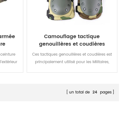
 armée
Camouflage tactique
re
genouillères et coudières
ceinture
Ces tactiques genouillères et coudières est
'extérieur
principalement utilisé pour les Militaires,
l'Armée, la Police, la Sécurité, les Hommes
de Travail, etc.
un total de
24
pages