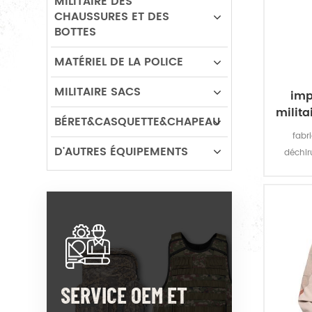
MILITAIRE DES
CHAUSSURES ET DES
BOTTES
MATÉRIEL DE LA POLICE
MILITAIRE SACS
imp
milit
BÉRET&CASQUETTE&CHAPEAU
fabr
D'AUTRES ÉQUIPEMENTS
déchiru
ponch
protec
déperla
résista
SERVICE OEM ET