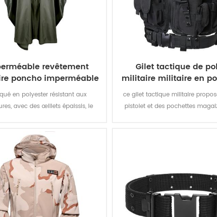
erméable revêtement
Gilet tactique de po
aire poncho imperméable
militaire militaire en p
militaire
600D
iqué en polyester résistant aux
ce gilet tactique militaire propo
res, avec des œillets épaissis, le
pistolet et des pochettes maga
o militaire offre une meilleure
les missions spéciales. le tissu 
tion contre les intempéries et est
polyester avec revêtement pvc
nt en permanence et extrêmement
gilet durable et imperméab
nt à l'abrasion et au déchirement.