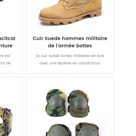
acitcal
Cuir Suede hommes militaire
nture
de l'armée bottes
re est
Le cuir suédé bottes militaires est livré
ors de
avec une épaisse en caoutchouc
.
vulcanisé à taquets Panama semelle
extérieure pour une meilleure traction
pendant que vous êtes en déplacement.
Top qualité en cuir véritable réalisation de
bonne qualité, durable, confortable,
perméable à l'air. Avec, en option,
imperméable à l'eau, résistant à l'huile,
résistant au feu, poignarder fonction de
preuve.