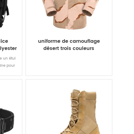
lice
uniforme de camouflage
olyester
désert trois couleurs
se un étui
izne pour
oxford en
 rend le
le.