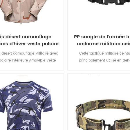
ois désert camouflage
PP sangle de l'armée t
ires d'hiver veste polaire
uniforme militaire cei
s désert camouflage Militaire avec
Cette tactique militaire ceintu
polaire Intérieure Amovible Veste
principalement utilisé en deh
e soldat. Le matériau principal est
l'uniforme par les soldats
polyester, le processus de tissu de
tissage.