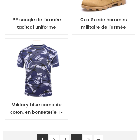
PP sangle de l'armée
Cuir Suede hommes
tacitcal uniforme
militaire de l'armée
militaire ceinture
bottes
Military blue camo de
coton, en bonneterie T-
shirt
1
...
2
3
26