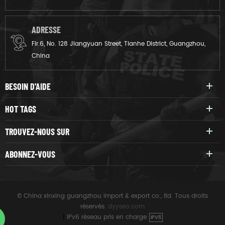
ADRESSE
Flr.6, No. 128 Jiangyuan Street, Tianhe District, Guangzhou,
China
BESOIN D'AIDE
HOT TAGS
TROUVEZ-NOUS SUR
ABONNEZ-VOUS
© China xinxing guangzhou import & export co., ltd. Tous droits
réservés.
dyyseo.com
|
IPv6 réseau pris en charge
IPV6