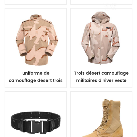
aramide gilet pare-
polyester 600D
balles
uniforme de
Trois désert camouflage
camouflage désert trois
militaires d'hiver veste
couleurs
polaire