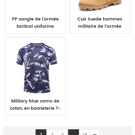
PP sangle de l'armée
Cuir Suede hommes
tacitcal uniforme
militaire de l'armée
militaire ceinture
bottes
Military blue camo de
coton, en bonneterie T-
shirt
1
...
2
3
24