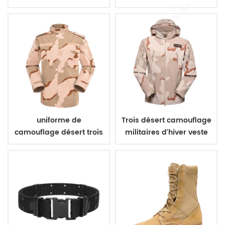
polyester 600D
végétarien italien
uniforme de
Trois désert camouflage
camouflage désert trois
militaires d'hiver veste
couleurs
polaire