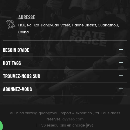
ADRESSE
Flr.6, No. 128 Jiangyuan Street, Tianhe District, Guangzhou,
China
BESOIN D'AIDE
HOT TAGS
TROUVEZ-NOUS SUR
ABONNEZ-VOUS
© China xinxing guangzhou import & export co., ltd. Tous droits
réservés.
dyyseo.com
|
IPv6 réseau pris en charge
IPV6