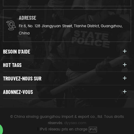
ADRESSE
Flr.6, No. 128 Jiangyuan Street, Tianhe District, Guangzhou,
China
BESOIN D'AIDE
HOT TAGS
TROUVEZ-NOUS SUR
ABONNEZ-VOUS
© China xinxing guangzhou import & export co., ltd. Tous droits
réservés.
dyyseo.com
|
IPv6 réseau pris en charge
IPV6