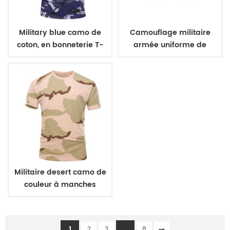
Military blue camo de
Camouflage militaire
coton, en bonneterie T-
armée uniforme de
shirt
ceinture
Militaire desert camo de
couleur à manches
courtes T-shirt
1
...
2
3
8